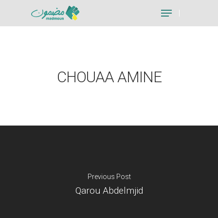
Hit enter to search or ESC to close
CHOUAA AMINE
Previous Post
Qarou Abdelmjid
Je suis un particu