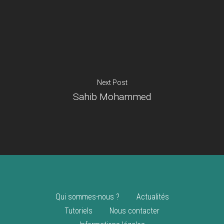
Je suis un
commerçant
Trouver un point
vente
Nouveautés
Next Post
Sahib Mohammed
Qui sommes-nous ?
Actualités
Tutoriels
Nous contacter