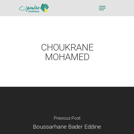
Hit enter to search or ESC to close
CHOUKRANE
MOHAMED
Previous Post
Boussarhane Bader Eddine
Je suis un particu