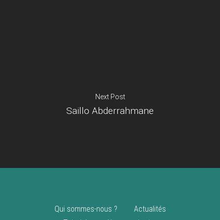
Je suis un
commerçant
Trouver un point
vente
Nouveautés
Next Post
Saillo Abderrahmane
Qui sommes-nous ?
Actualités