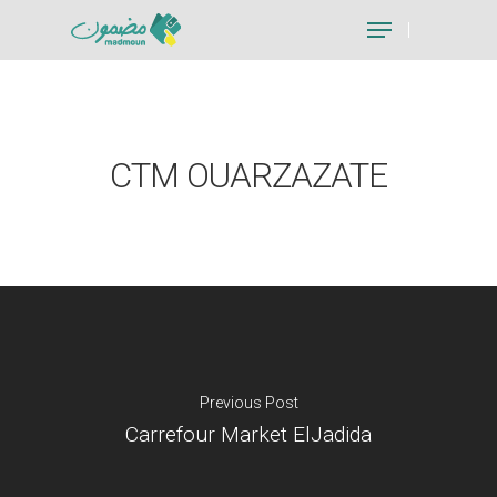
Hit enter to search or ESC to close
CTM OUARZAZATE
Previous Post
Carrefour Market ElJadida
Je suis un particu