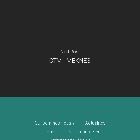
Je suis un
commerçant
Trouver un point
vente
Nouveautés
Next Post
CTM MEKNES
Qui sommes-nous ?
Actualités
Tutoriels
Nous contacter