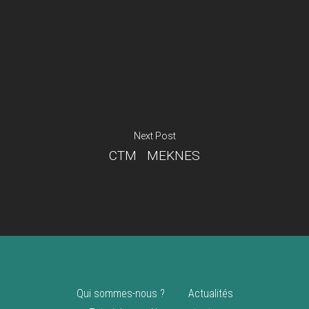
Je suis un
commerçant
Trouver un point
vente
Nouveautés
Next Post
CTM MEKNES
Qui sommes-nous ?
Actualités