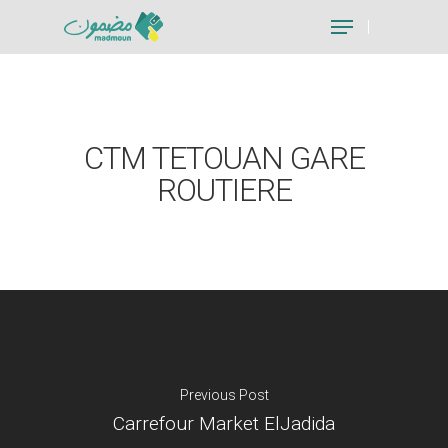
Hit enter to search or ESC to close
CTM TETOUAN GARE
ROUTIERE
Previous Post
Carrefour Market ElJadida
Je suis un particu