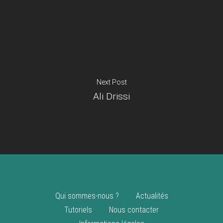
Je suis un
commerçant
Trouver un point
vente
Nouveautés
Next Post
Ali Drissi
Qui sommes-nous ?
Actualités
Tutoriels
Nous contacter