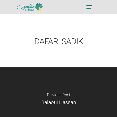
Hit enter to search or ESC to close
DAFARI SADIK
Previous Post
Balaoui Hassan
Je suis un particu