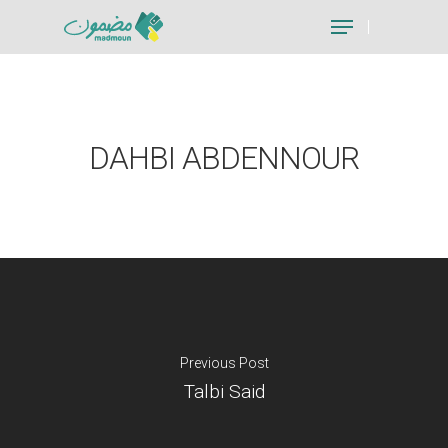
Hit enter to search or ESC to close
DAHBI ABDENNOUR
Previous Post
Talbi Said
Je suis un particu