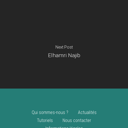
Je suis un
commerçant
Trouver un point
vente
Nouveautés
Next Post
Elhamri Najib
Qui sommes-nous ?
Actualités
Tutoriels
Nous contacter