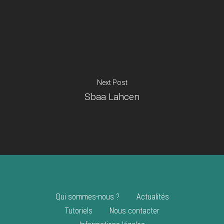
Je suis un
commerçant
Trouver un point
vente
Nouveautés
Next Post
Sbaa Lahcen
Qui sommes-nous ?
Actualités
Tutoriels
Nous contacter