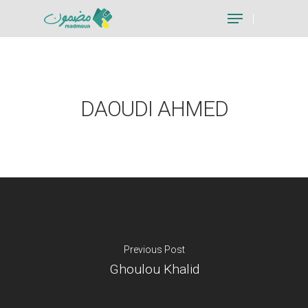
Hit enter to search or ESC to close
DAOUDI AHMED
Previous Post
Ghoulou Khalid
Je suis un particu