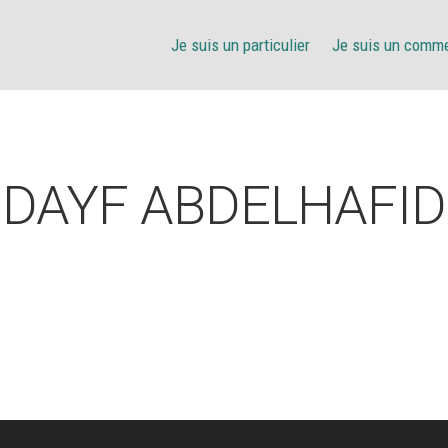
Je suis un particulier
Je suis un comm
DAYF ABDELHAFID