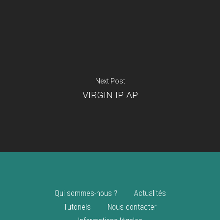
Je suis un
commerçant
Trouver un point
vente
Nouveautés
Next Post
VIRGIN IP AP
Qui sommes-nous ?
Actualités
Tutoriels
Nous contacter