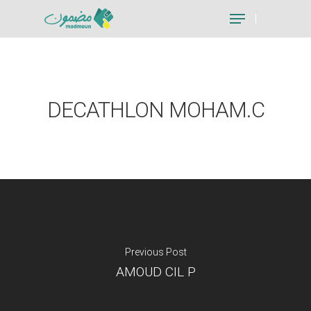
Hit enter to search or ESC to close
DECATHLON MOHAM.C
Previous Post
AMOUD CIL P
Je suis un particu