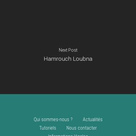
Je suis un
commerçant
Trouver un point
vente
Nouveautés
Next Post
Hamrouch Loubna
Qui sommes-nous ?
Actualités
Tutoriels
Nous contacter