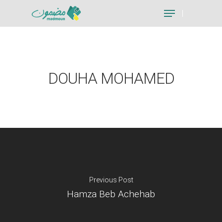
Hit enter to search or ESC to close
DOUHA MOHAMED
Previous Post
Hamza Beb Achehab
Je suis un particu