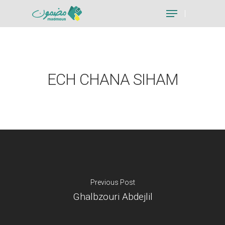
Hit enter to search or ESC to close
ECH CHANA SIHAM
Previous Post
Ghalbzouri Abdejlil
Je suis un particu