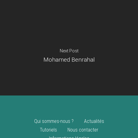
Je suis un
commerçant
Trouver un point
vente
Nouveautés
Next Post
Mohamed Benrahal
Qui sommes-nous ?
Actualités
Tutoriels
Nous contacter