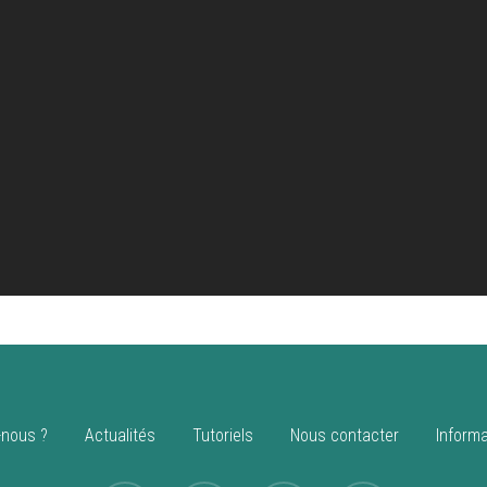
nous ?
Actualités
Tutoriels
Nous contacter
Informa