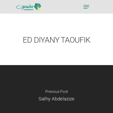
Hit enter to search or ESC to close
ED DIYANY TAOUFIK
Previous Post
Salhy Abdelazize
Je suis un particu