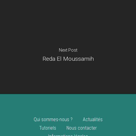
Je suis un
commerçant
Trouver un point
vente
Nouveautés
Next Post
Reda El Moussamih
Qui sommes-nous ?
Actualités
Tutoriels
Nous contacter