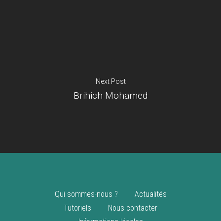
Je suis un
commerçant
Trouver un point
vente
Nouveautés
Next Post
Brihich Mohamed
Qui sommes-nous ?
Actualités
Tutoriels
Nous contacter