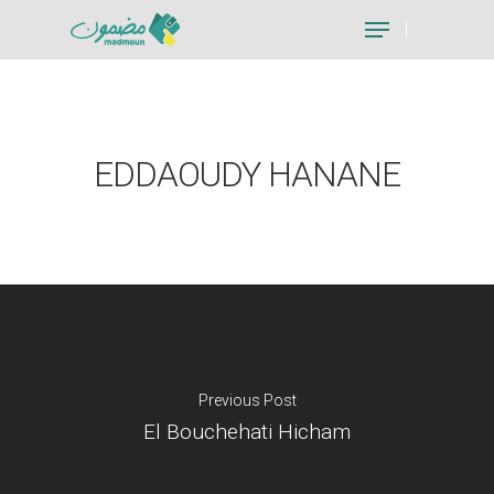
Hit enter to search or ESC to close
EDDAOUDY HANANE
Previous Post
El Bouchehati Hicham
Je suis un particu