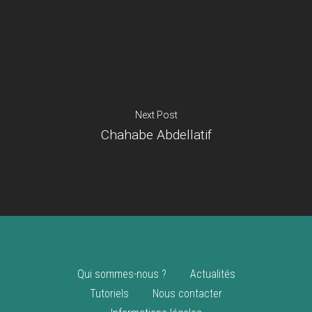
Je suis un
commerçant
Trouver un point
vente
Nouveautés
Next Post
Chahabe Abdellatif
Qui sommes-nous ?
Actualités
Tutoriels
Nous contacter