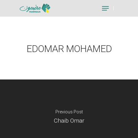
Hit enter to search or ESC to close
EDOMAR MOHAMED
Previous Post
Chaib Omar
Je suis un particu