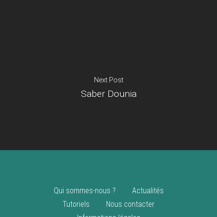
Je suis un
commerçant
Trouver un point
vente
Nouveautés
Next Post
Saber Dounia
Qui sommes-nous ?
Actualités
Tutoriels
Nous contacter