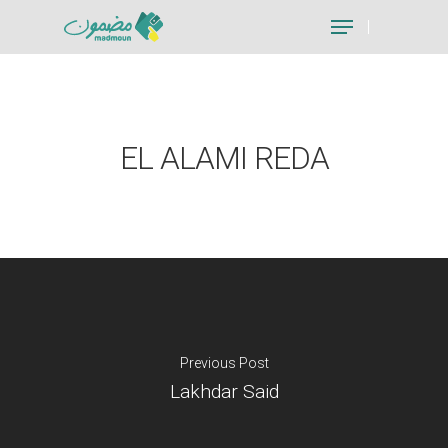
Hit enter to search or ESC to close
EL ALAMI REDA
Previous Post
Lakhdar Said
Je suis un particu