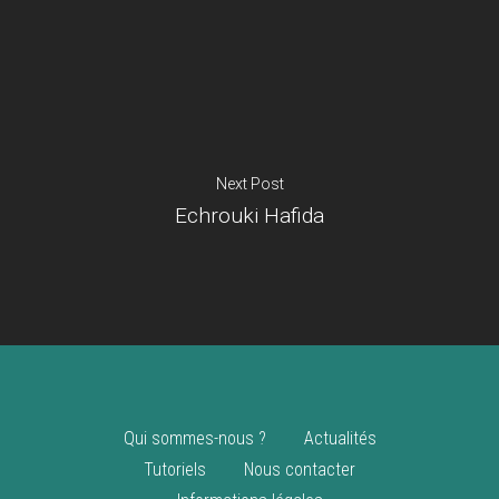
Je suis un
commerçant
Trouver un point
vente
Nouveautés
Next Post
Echrouki Hafida
Qui sommes-nous ?
Actualités
Tutoriels
Nous contacter