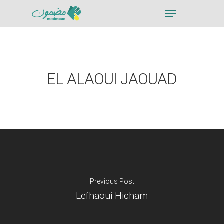
Hit enter to search or ESC to close
EL ALAOUI JAOUAD
Previous Post
Lefhaoui Hicham
Je suis un particu