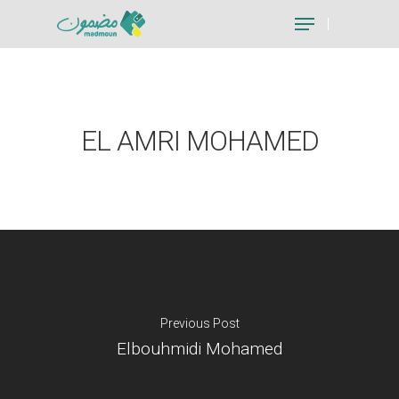
Hit enter to search or ESC to close
EL AMRI MOHAMED
Previous Post
Elbouhmidi Mohamed
Je suis un particu