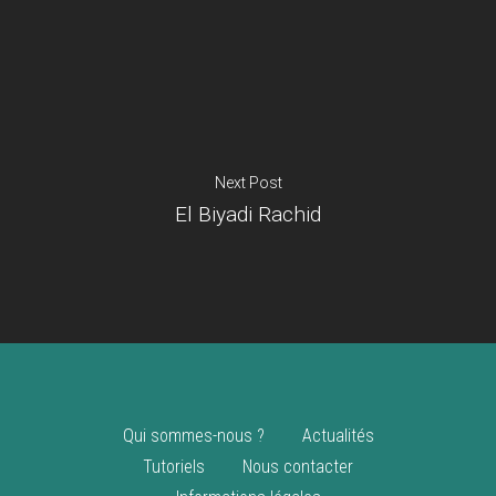
Je suis un
commerçant
Trouver un point
vente
Nouveautés
Next Post
El Biyadi Rachid
Qui sommes-nous ?
Actualités
Tutoriels
Nous contacter