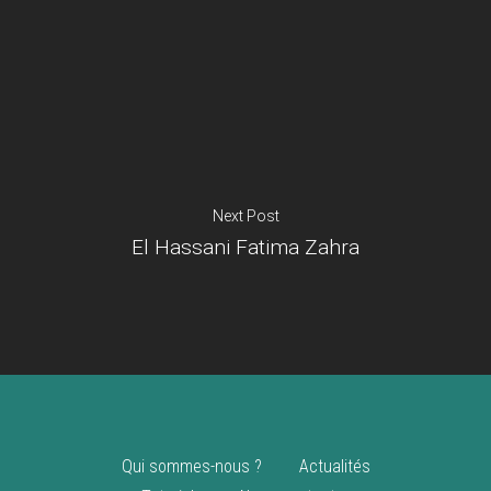
Je suis un
commerçant
Trouver un point
vente
Nouveautés
Next Post
El Hassani Fatima Zahra
Qui sommes-nous ?
Actualités