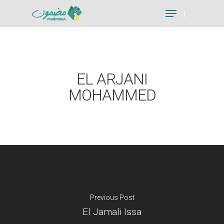
Hit enter to search or ESC to close
EL ARJANI
MOHAMMED
Previous Post
El Jamali Issa
Je suis un particu