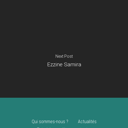
Je suis un
commerçant
Trouver un point
vente
Nouveautés
Next Post
Ezzine Samira
Qui sommes-nous ?
Actualités