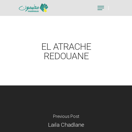
Hit enter to search or ESC to close
EL ATRACHE
REDOUANE
Previous Post
Laila Chadlane
Je suis un particu