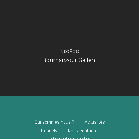
Je suis un
commerçant
Trouver un point
vente
Nouveautés
Next Post
Bourhanzour Sellem
Qui sommes-nous ?
Actualités
Tutoriels
Nous contacter