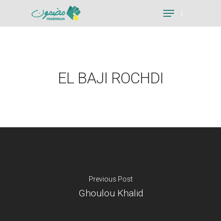
Hit enter to search or ESC to close
EL BAJI ROCHDI
Previous Post
Ghoulou Khalid
Je suis un particu