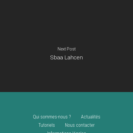
Je suis un
commerçant
Trouver un point
vente
Nouveautés
Next Post
Sbaa Lahcen
Qui sommes-nous ?
Actualités
Tutoriels
Nous contacter