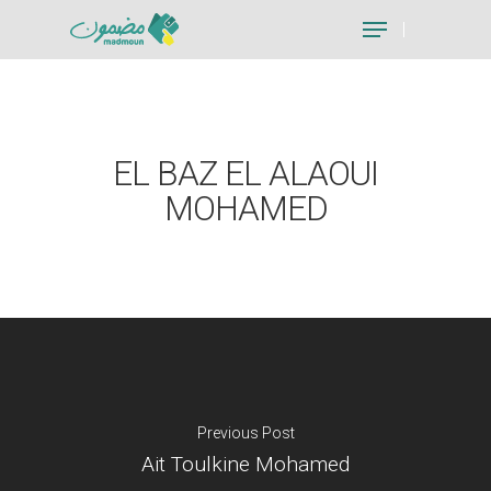
Hit enter to search or ESC to close
EL BAZ EL ALAOUI
MOHAMED
Previous Post
Ait Toulkine Mohamed
Je suis un particu