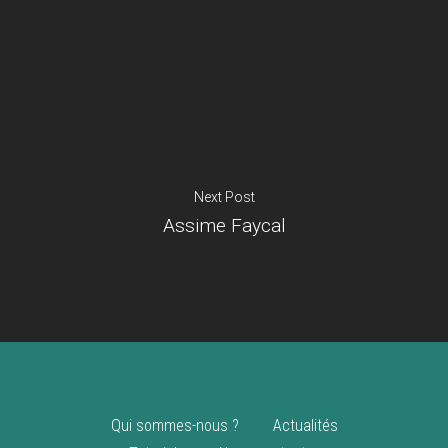
Je suis un
commerçant
Trouver un point
vente
Nouveautés
Next Post
Assime Faycal
Qui sommes-nous ?
Actualités