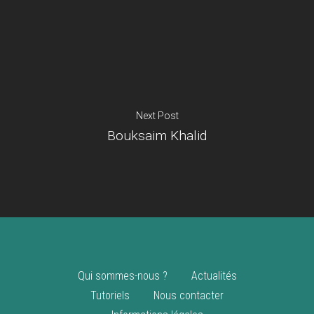
Je suis un
commerçant
Trouver un point
vente
Nouveautés
Next Post
Bouksaim Khalid
Qui sommes-nous ?
Actualités
Tutoriels
Nous contacter