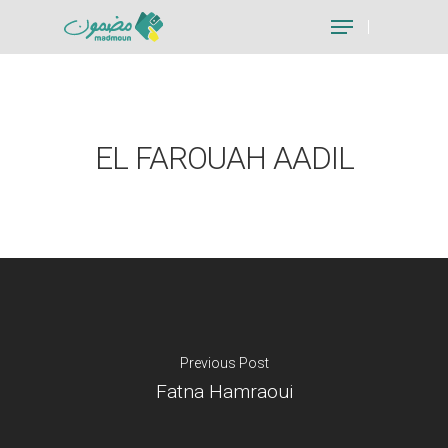
Hit enter to search or ESC to close
EL FAROUAH AADIL
Previous Post
Fatna Hamraoui
Je suis un particu