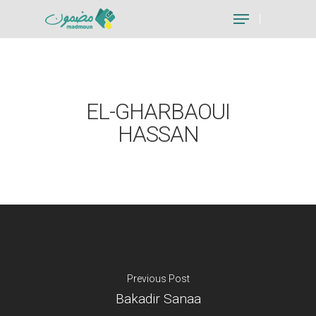
Hit enter to search or ESC to close
EL-GHARBAOUI
HASSAN
Previous Post
Bakadir Sanaa
Je suis un particu