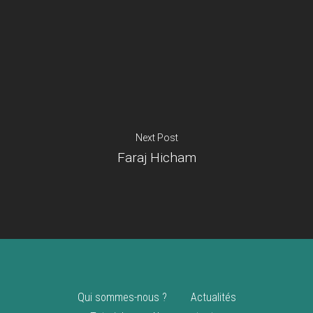
Je suis un
commerçant
Trouver un point
vente
Nouveautés
Next Post
Faraj Hicham
Qui sommes-nous ?
Actualités