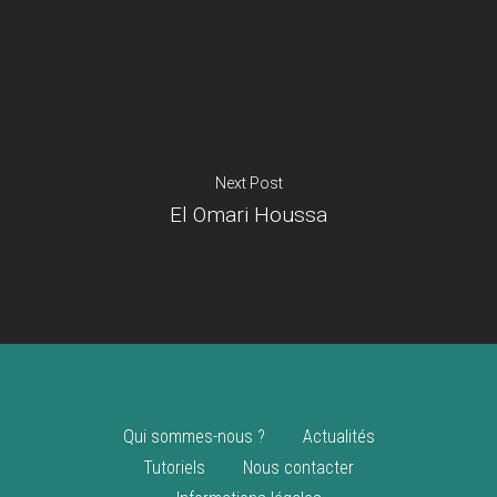
Je suis un
commerçant
Trouver un point
vente
Nouveautés
Next Post
El Omari Houssa
Qui sommes-nous ?
Actualités
Tutoriels
Nous contacter