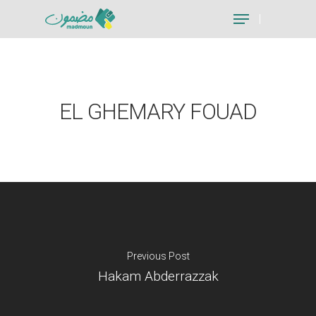
Hit enter to search or ESC to close
EL GHEMARY FOUAD
Previous Post
Hakam Abderrazzak
Je suis un particu