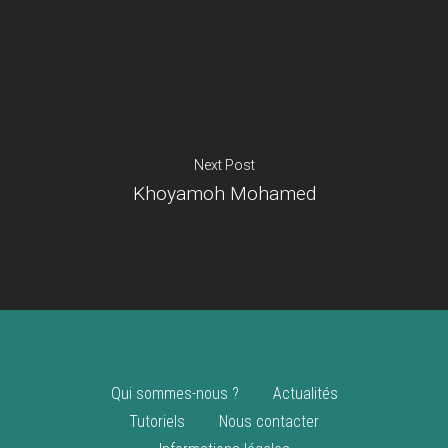
Je suis un
commerçant
Trouver un point
vente
Nouveautés
Next Post
Khoyamoh Mohamed
Qui sommes-nous ?
Actualités
Tutoriels
Nous contacter