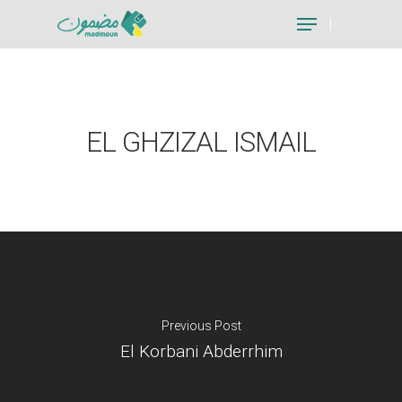
Hit enter to search or ESC to close
EL GHZIZAL ISMAIL
Previous Post
El Korbani Abderrhim
Je suis un particu