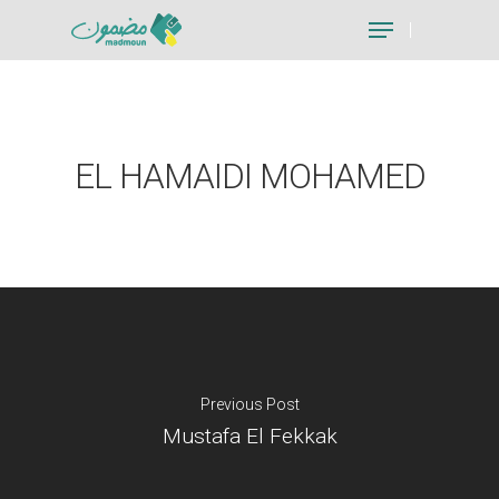
Hit enter to search or ESC to close
EL HAMAIDI MOHAMED
Previous Post
Mustafa El Fekkak
Je suis un particu