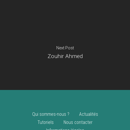
Je suis un
commerçant
Trouver un point
vente
Nouveautés
Next Post
Zouhir Ahmed
Qui sommes-nous ?
Actualités
Tutoriels
Nous contacter