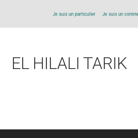
Je suis un particulier
Je suis un comm
EL HILALI TARIK