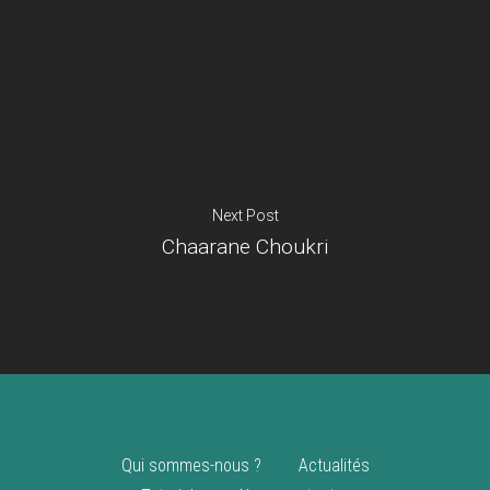
Je suis un
commerçant
Trouver un point
vente
Nouveautés
Next Post
Chaarane Choukri
Qui sommes-nous ?
Actualités