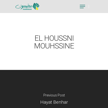
Hit enter to search or ESC to close
EL HOUSSNI
MOUHSSINE
Previous Post
Hayat Benhar
Je suis un particu