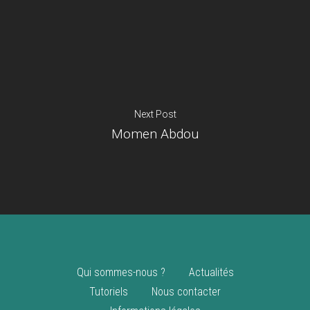
Je suis un
commerçant
Trouver un point
vente
Nouveautés
Next Post
Momen Abdou
Qui sommes-nous ?
Actualités
Tutoriels
Nous contacter