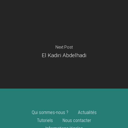
Je suis un
commerçant
Trouver un point
vente
Nouveautés
Next Post
El Kadiri Abdelhadi
Qui sommes-nous ?
Actualités
Tutoriels
Nous contacter