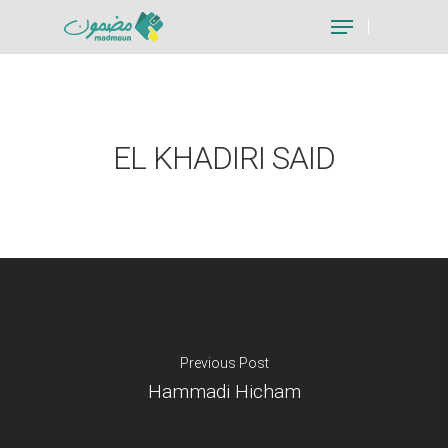
Hit enter to search or ESC to close
EL KHADIRI SAID
Previous Post
Hammadi Hicham
Je suis un particu