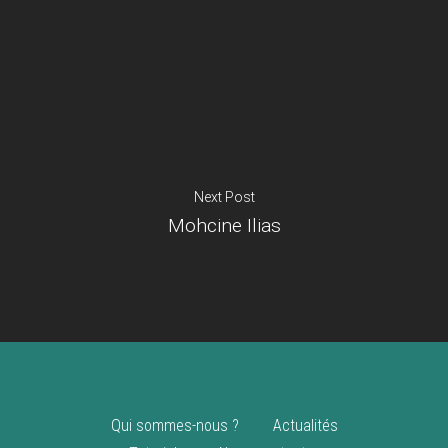
Je suis un
commerçant
Trouver un point
vente
Nouveautés
Next Post
Mohcine Ilias
Qui sommes-nous ?
Actualités