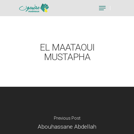
Hit enter to search or ESC to close
EL MAATAOUI
MUSTAPHA
Previous Post
Abouhassane Abdellah
Je suis un particu