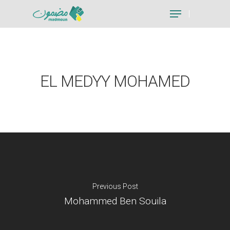
Hit enter to search or ESC to close
EL MEDYY MOHAMED
Previous Post
Mohammed Ben Souila
Je suis un particu