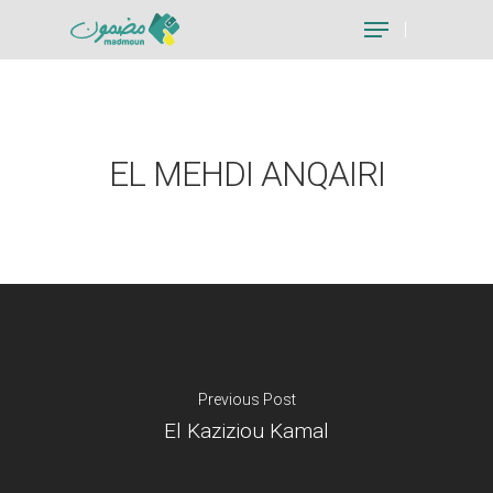
Hit enter to search or ESC to close
EL MEHDI ANQAIRI
Previous Post
El Kaziziou Kamal
Je suis un particu