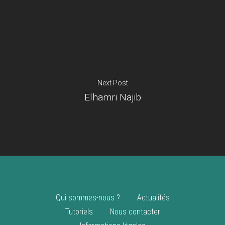
Je suis un
commerçant
Trouver un point
vente
Nouveautés
Next Post
Elhamri Najib
Qui sommes-nous ?
Actualités
Tutoriels
Nous contacter