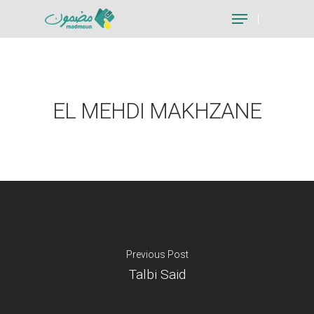
Hit enter to search or ESC to close
EL MEHDI MAKHZANE
Previous Post
Talbi Said
Je suis un particu