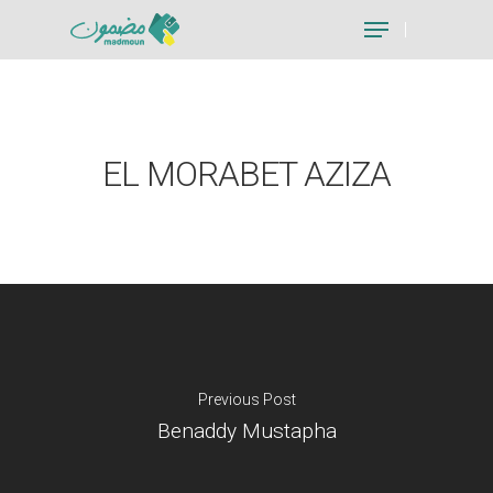
Hit enter to search or ESC to close
EL MORABET AZIZA
Previous Post
Benaddy Mustapha
Je suis un particu