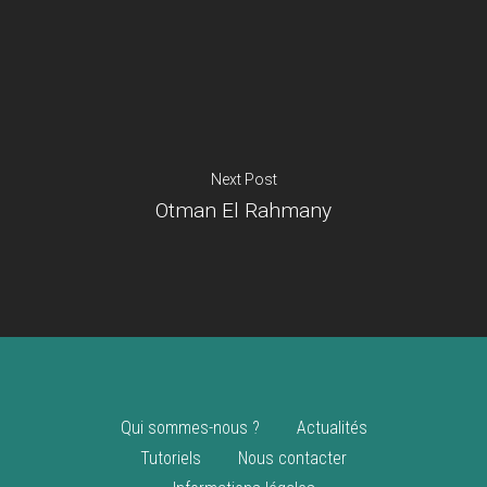
Je suis un
commerçant
Trouver un point
vente
Nouveautés
Next Post
Otman El Rahmany
Qui sommes-nous ?
Actualités
Tutoriels
Nous contacter