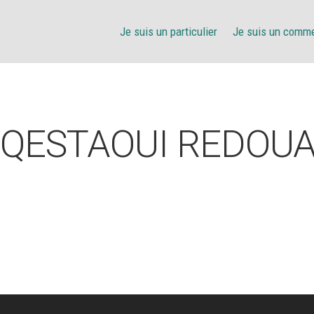
Je suis un particulier
Je suis un comm
 QESTAOUI REDOU