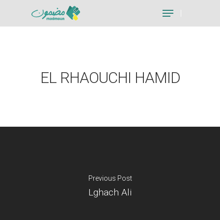
Hit enter to search or ESC to close
EL RHAOUCHI HAMID
Previous Post
Lghach Ali
Je suis un particu