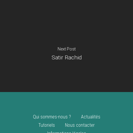
Je suis un
commerçant
Trouver un point
vente
Nouveautés
Next Post
Satir Rachid
Qui sommes-nous ?
Actualités
Tutoriels
Nous contacter