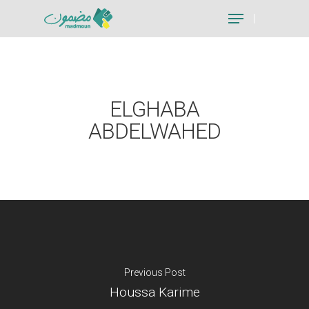
Hit enter to search or ESC to close
ELGHABA
ABDELWAHED
Previous Post
Houssa Karime
Je suis un particu