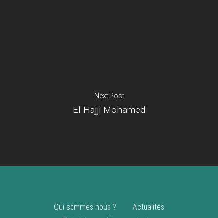
Je suis un
commerçant
Trouver un point
vente
Nouveautés
Next Post
El Hajji Mohamed
Qui sommes-nous ?
Actualités