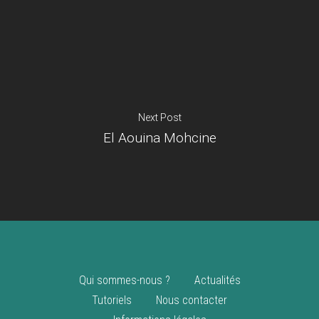
Je suis un
commerçant
Trouver un point
vente
Nouveautés
Next Post
El Aouina Mohcine
Qui sommes-nous ?
Actualités
Tutoriels
Nous contacter