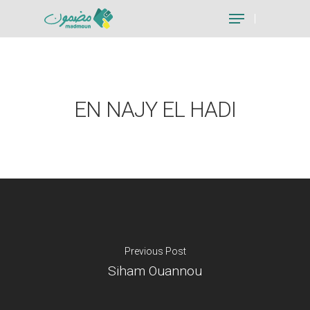
Hit enter to search or ESC to close
EN NAJY EL HADI
Previous Post
Siham Ouannou
Je suis un particu