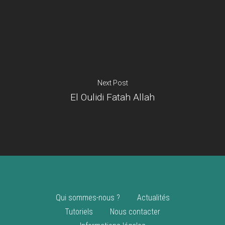
Je suis un
commerçant
Trouver un point
vente
Nouveautés
Next Post
El Oulidi Fatah Allah
Qui sommes-nous ?
Actualités
Tutoriels
Nous contacter