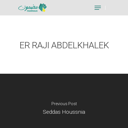
Hit enter to search or ESC to close
ER RAJI ABDELKHALEK
Previous Post
Seddas Houssnia
Je suis un particu