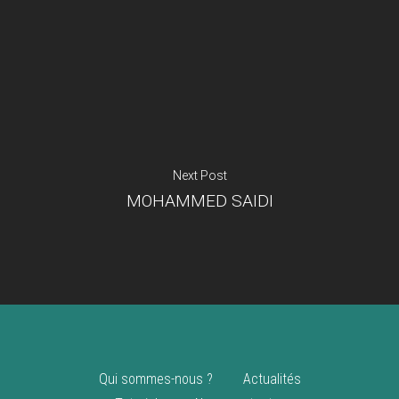
Je suis un
commerçant
Trouver un point
vente
Nouveautés
Next Post
MOHAMMED SAIDI
Qui sommes-nous ?
Actualités