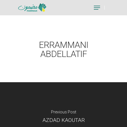
Hit enter to search or ESC to close
ERRAMMANI
ABDELLATIF
Previous Post
AZDAD KAOUTAR
Je suis un particu