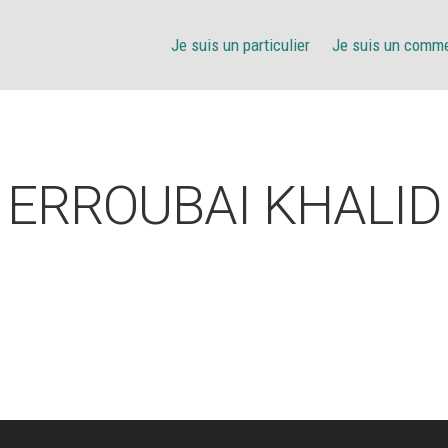
Je suis un particulier
Je suis un comm
ERROUBAI KHALID