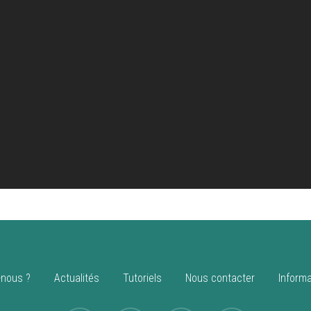
nous ?
Actualités
Tutoriels
Nous contacter
Informa