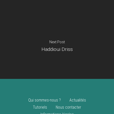
Je suis un
commerçant
Trouver un point
vente
Nouveautés
Next Post
Haddioui Driss
Qui sommes-nous ?
Actualités
Tutoriels
Nous contacter