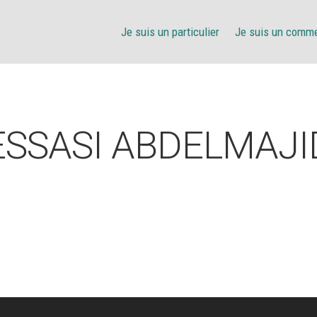
Je suis un particulier
Je suis un comm
ESSASI ABDELMAJI