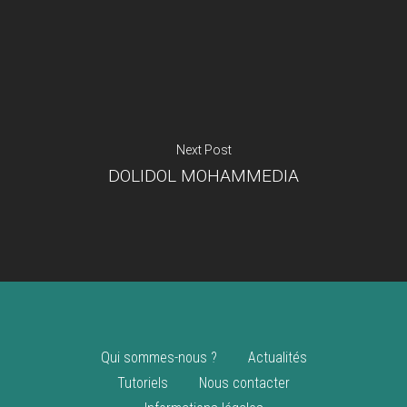
Je suis un
commerçant
Trouver un point
vente
Nouveautés
Next Post
DOLIDOL MOHAMMEDIA
Qui sommes-nous ?
Actualités
Tutoriels
Nous contacter