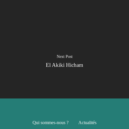
Je suis un
commerçant
Trouver un point
vente
Nouveautés
Next Post
El Akiki Hicham
Qui sommes-nous ?
Actualités