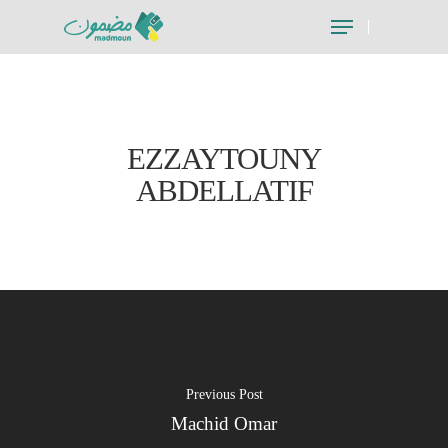
Hit enter to search or ESC to close
EZZAYTOUNY
ABDELLATIF
Previous Post
Machid Omar
Je suis un particu