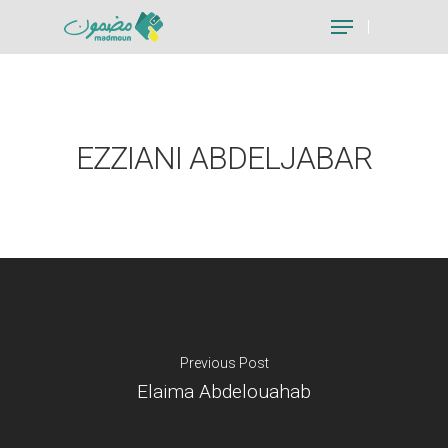
Hit enter to search or ESC to close
EZZIANI ABDELJABAR
Previous Post
Elaima Abdelouahab
Je suis un particu