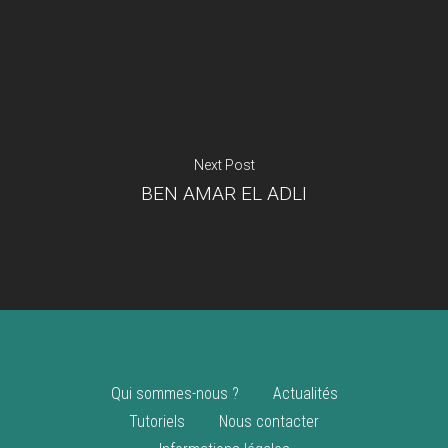
Je suis un
commerçant
Trouver un point
vente
Nouveautés
Next Post
BEN AMAR EL ADLI
Qui sommes-nous ?
Actualités
Tutoriels
Nous contacter