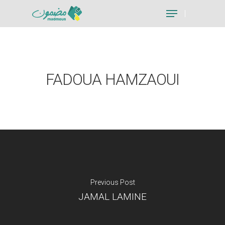
Hit enter to search or ESC to close
FADOUA HAMZAOUI
Previous Post
JAMAL LAMINE
Je suis un particu